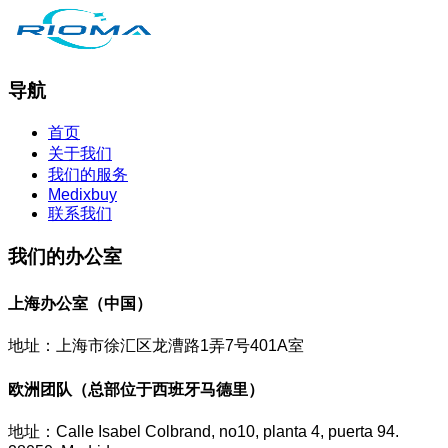
导航
首页
关于我们
我们的服务
Medixbuy
联系我们
我们的办公室
上海办公室（中国）
地址：上海市徐汇区龙漕路1弄7号401A室
欧洲团队（总部位于西班牙马德里）
地址：Calle Isabel Colbrand, no10, planta 4, puerta 94.